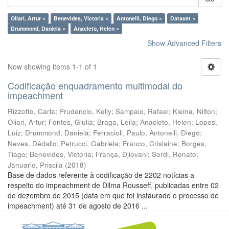
Oliari, Artur ×
Benevides, Victoria ×
Antonelli, Diego ×
Dataset ×
Drummond, Daniela ×
Anacleto, Helen ×
Show Advanced Filters
Now showing items 1-1 of 1
Codificação enquadramento multimodal do
impeachment
Rizzotto, Carla
;
Prudencio, Kelly
;
Sampaio, Rafael
;
Kleina, Nilton
;
Oliari, Artur
;
Fontes, Giulia
;
Braga, Leila
;
Anacleto, Helen
;
Lopes,
Luiz
;
Drummond, Daniela
;
Ferracioli, Paulo
;
Antonelli, Diego
;
Neves, Dédallo
;
Petrucci, Gabriela
;
Franco, Crislaine
;
Borges,
Tiago
;
Benevides, Victoria
;
França, Djiovani
;
Sordi, Renato
;
Januario, Priscila
(
2018
)
Base de dados referente à codificação de 2202 notícias a
respeito do impeachment de Dilma Rousseff, publicadas entre 02
de dezembro de 2015 (data em que foi instaurado o processo de
impeachment) até 31 de agosto de 2016 ...