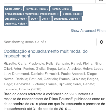
Oliari, Artur ×
Ferracioli, Paulo ×
Fontes, Giulia ×
enquadramento multimodal; impeachment ×
Borges, Tiago ×
Antonelli, Diego ×
true ×
2018 ×
Drummond, Daniela ×
Anacleto, Helen ×
Show Advanced Filters
Now showing items 1-1 of 1
Codificação enquadramento multimodal do
impeachment
Rizzotto, Carla
;
Prudencio, Kelly
;
Sampaio, Rafael
;
Kleina, Nilton
;
Oliari, Artur
;
Fontes, Giulia
;
Braga, Leila
;
Anacleto, Helen
;
Lopes,
Luiz
;
Drummond, Daniela
;
Ferracioli, Paulo
;
Antonelli, Diego
;
Neves, Dédallo
;
Petrucci, Gabriela
;
Franco, Crislaine
;
Borges,
Tiago
;
Benevides, Victoria
;
França, Djiovani
;
Sordi, Renato
;
Januario, Priscila
(
2018
)
Base de dados referente à codificação de 2202 notícias a
respeito do impeachment de Dilma Rousseff, publicadas entre 02
de dezembro de 2015 (data em que foi instaurado o processo de
impeachment) até 31 de agosto de 2016 ...