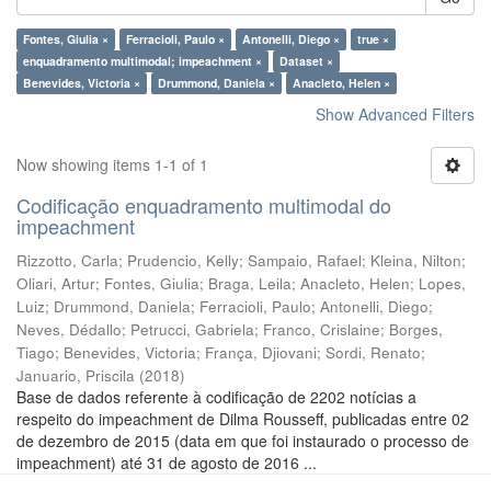
Fontes, Giulia ×
Ferracioli, Paulo ×
Antonelli, Diego ×
true ×
enquadramento multimodal; impeachment ×
Dataset ×
Benevides, Victoria ×
Drummond, Daniela ×
Anacleto, Helen ×
Show Advanced Filters
Now showing items 1-1 of 1
Codificação enquadramento multimodal do
impeachment
Rizzotto, Carla
;
Prudencio, Kelly
;
Sampaio, Rafael
;
Kleina, Nilton
;
Oliari, Artur
;
Fontes, Giulia
;
Braga, Leila
;
Anacleto, Helen
;
Lopes,
Luiz
;
Drummond, Daniela
;
Ferracioli, Paulo
;
Antonelli, Diego
;
Neves, Dédallo
;
Petrucci, Gabriela
;
Franco, Crislaine
;
Borges,
Tiago
;
Benevides, Victoria
;
França, Djiovani
;
Sordi, Renato
;
Januario, Priscila
(
2018
)
Base de dados referente à codificação de 2202 notícias a
respeito do impeachment de Dilma Rousseff, publicadas entre 02
de dezembro de 2015 (data em que foi instaurado o processo de
impeachment) até 31 de agosto de 2016 ...