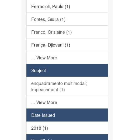
Ferracioli, Paulo (1)
Fontes, Giulia (1)
Franco, Crislaine (1)
França, Djiovani (1)
... View More
Subject
enquadramento multimodal;
impeachment (1)
... View More
Date Issued
2018 (1)