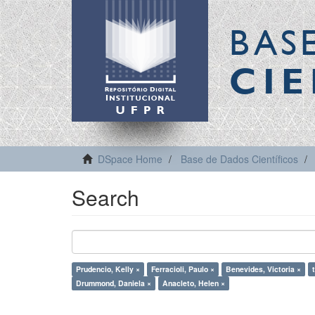
BAS
CIE
DSpace Home
Base de Dados Científicos
Search
Prudencio, Kelly ×
Ferracioli, Paulo ×
Benevides, Victoria ×
Drummond, Daniela ×
Anacleto, Helen ×