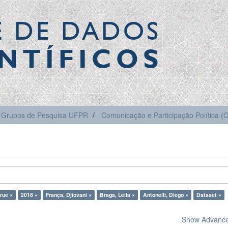
E DE DADOS
NTÍFICOS
Grupos de Pesquisa UFPR
Comunicação e Participação Política 
true ×
2018 ×
França, Djiovani ×
Braga, Leila ×
Antonelli, Diego ×
Dataset ×
Show Advanced