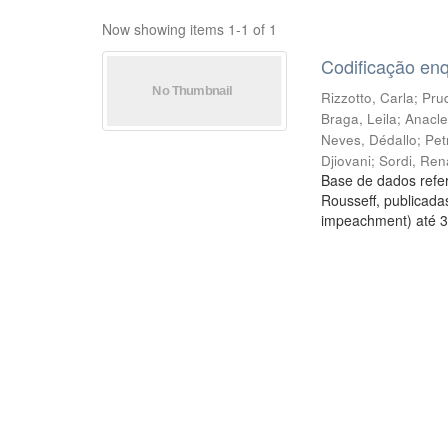
Now showing items 1-1 of 1
Codificação en
Rizzotto, Carla
;
Prud
Braga, Leila
;
Anacle
Neves, Dédallo
;
Pet
Djiovani
;
Sordi, Ren
Base de dados refer
Rousseff, publicada
impeachment) até 3