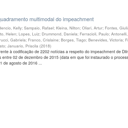
quadramento multimodal do impeachment
encio, Kelly
;
Sampaio, Rafael
;
Kleina, Nilton
;
Oliari, Artur
;
Fontes, Giul
to, Helen
;
Lopes, Luiz
;
Drummond, Daniela
;
Ferracioli, Paulo
;
Antonelli
rucci, Gabriela
;
Franco, Crislaine
;
Borges, Tiago
;
Benevides, Victoria
;
F
ato
;
Januario, Priscila
(
2018
)
ente à codificação de 2202 notícias a respeito do impeachment de Di
s entre 02 de dezembro de 2015 (data em que foi instaurado o proces
1 de agosto de 2016 ...