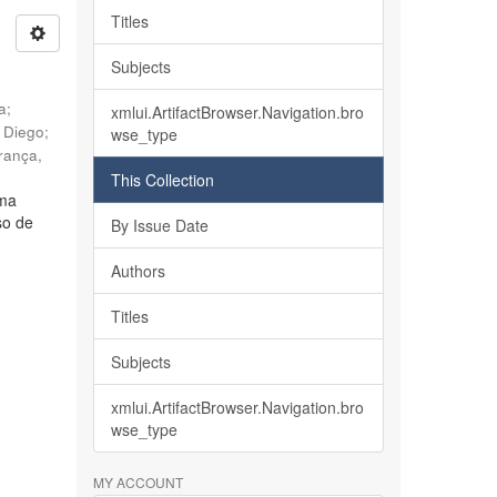
Titles
Subjects
ia
;
xmlui.ArtifactBrowser.Navigation.bro
, Diego
;
wse_type
rança,
This Collection
lma
so de
By Issue Date
Authors
Titles
Subjects
xmlui.ArtifactBrowser.Navigation.bro
wse_type
MY ACCOUNT