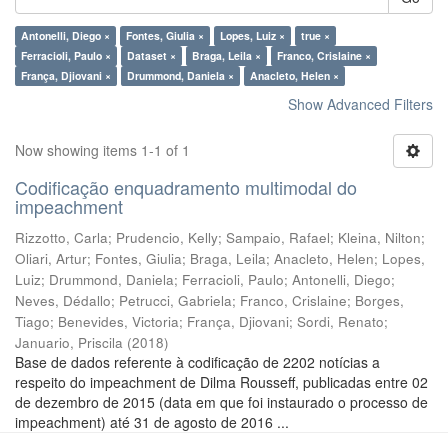
Antonelli, Diego ×
Fontes, Giulia ×
Lopes, Luiz ×
true ×
Ferracioli, Paulo ×
Dataset ×
Braga, Leila ×
Franco, Crislaine ×
França, Djiovani ×
Drummond, Daniela ×
Anacleto, Helen ×
Show Advanced Filters
Now showing items 1-1 of 1
Codificação enquadramento multimodal do
impeachment
Rizzotto, Carla
;
Prudencio, Kelly
;
Sampaio, Rafael
;
Kleina, Nilton
;
Oliari, Artur
;
Fontes, Giulia
;
Braga, Leila
;
Anacleto, Helen
;
Lopes,
Luiz
;
Drummond, Daniela
;
Ferracioli, Paulo
;
Antonelli, Diego
;
Neves, Dédallo
;
Petrucci, Gabriela
;
Franco, Crislaine
;
Borges,
Tiago
;
Benevides, Victoria
;
França, Djiovani
;
Sordi, Renato
;
Januario, Priscila
(
2018
)
Base de dados referente à codificação de 2202 notícias a
respeito do impeachment de Dilma Rousseff, publicadas entre 02
de dezembro de 2015 (data em que foi instaurado o processo de
impeachment) até 31 de agosto de 2016 ...