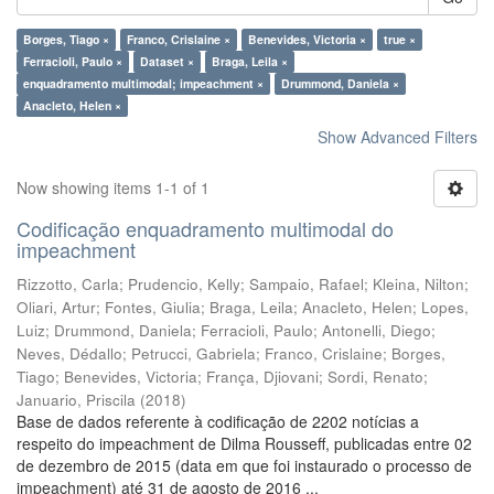
Borges, Tiago ×
Franco, Crislaine ×
Benevides, Victoria ×
true ×
Ferracioli, Paulo ×
Dataset ×
Braga, Leila ×
enquadramento multimodal; impeachment ×
Drummond, Daniela ×
Anacleto, Helen ×
Show Advanced Filters
Now showing items 1-1 of 1
Codificação enquadramento multimodal do
impeachment
Rizzotto, Carla
;
Prudencio, Kelly
;
Sampaio, Rafael
;
Kleina, Nilton
;
Oliari, Artur
;
Fontes, Giulia
;
Braga, Leila
;
Anacleto, Helen
;
Lopes,
Luiz
;
Drummond, Daniela
;
Ferracioli, Paulo
;
Antonelli, Diego
;
Neves, Dédallo
;
Petrucci, Gabriela
;
Franco, Crislaine
;
Borges,
Tiago
;
Benevides, Victoria
;
França, Djiovani
;
Sordi, Renato
;
Januario, Priscila
(
2018
)
Base de dados referente à codificação de 2202 notícias a
respeito do impeachment de Dilma Rousseff, publicadas entre 02
de dezembro de 2015 (data em que foi instaurado o processo de
impeachment) até 31 de agosto de 2016 ...