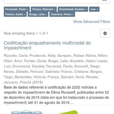
Ferracioli, Paulo ×
França, Djiovani ×
Drummond, Daniela ×
true ×
Fontes, Giulia ×
Braga, Leila ×
Anacleto, Helen ×
Show Advanced Filters
Now showing items 1-1 of 1
Codificação enquadramento multimodal do
impeachment
Rizzotto, Carla
;
Prudencio, Kelly
;
Sampaio, Rafael
;
Kleina, Nilton
;
Oliari, Artur
;
Fontes, Giulia
;
Braga, Leila
;
Anacleto, Helen
;
Lopes,
Luiz
;
Drummond, Daniela
;
Ferracioli, Paulo
;
Antonelli, Diego
;
Neves, Dédallo
;
Petrucci, Gabriela
;
Franco, Crislaine
;
Borges,
Tiago
;
Benevides, Victoria
;
França, Djiovani
;
Sordi, Renato
;
Januario, Priscila
(
2018
)
Base de dados referente à codificação de 2202 notícias a
respeito do impeachment de Dilma Rousseff, publicadas entre 02
de dezembro de 2015 (data em que foi instaurado o processo de
impeachment) até 31 de agosto de 2016 ...