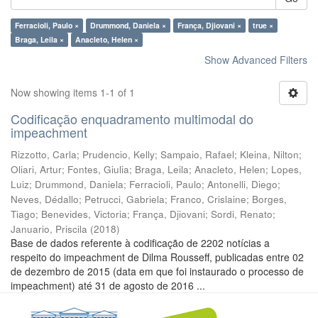
Ferracioli, Paulo ×
Drummond, Daniela ×
França, Djiovani ×
true ×
Braga, Leila ×
Anacleto, Helen ×
Show Advanced Filters
Now showing items 1-1 of 1
Codificação enquadramento multimodal do
impeachment
Rizzotto, Carla
;
Prudencio, Kelly
;
Sampaio, Rafael
;
Kleina, Nilton
;
Oliari, Artur
;
Fontes, Giulia
;
Braga, Leila
;
Anacleto, Helen
;
Lopes,
Luiz
;
Drummond, Daniela
;
Ferracioli, Paulo
;
Antonelli, Diego
;
Neves, Dédallo
;
Petrucci, Gabriela
;
Franco, Crislaine
;
Borges,
Tiago
;
Benevides, Victoria
;
França, Djiovani
;
Sordi, Renato
;
Januario, Priscila
(
2018
)
Base de dados referente à codificação de 2202 notícias a
respeito do impeachment de Dilma Rousseff, publicadas entre 02
de dezembro de 2015 (data em que foi instaurado o processo de
impeachment) até 31 de agosto de 2016 ...