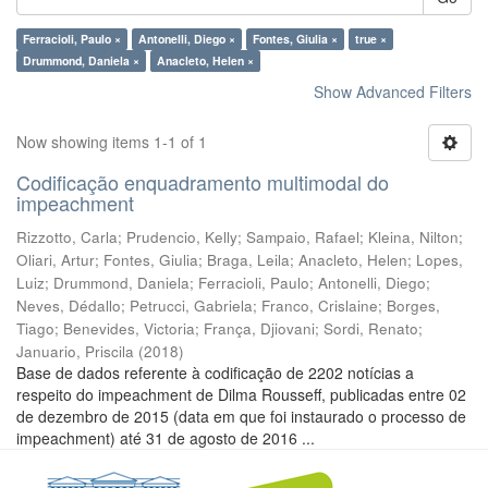
Ferracioli, Paulo ×
Antonelli, Diego ×
Fontes, Giulia ×
true ×
Drummond, Daniela ×
Anacleto, Helen ×
Show Advanced Filters
Now showing items 1-1 of 1
Codificação enquadramento multimodal do
impeachment
Rizzotto, Carla
;
Prudencio, Kelly
;
Sampaio, Rafael
;
Kleina, Nilton
;
Oliari, Artur
;
Fontes, Giulia
;
Braga, Leila
;
Anacleto, Helen
;
Lopes,
Luiz
;
Drummond, Daniela
;
Ferracioli, Paulo
;
Antonelli, Diego
;
Neves, Dédallo
;
Petrucci, Gabriela
;
Franco, Crislaine
;
Borges,
Tiago
;
Benevides, Victoria
;
França, Djiovani
;
Sordi, Renato
;
Januario, Priscila
(
2018
)
Base de dados referente à codificação de 2202 notícias a
respeito do impeachment de Dilma Rousseff, publicadas entre 02
de dezembro de 2015 (data em que foi instaurado o processo de
impeachment) até 31 de agosto de 2016 ...