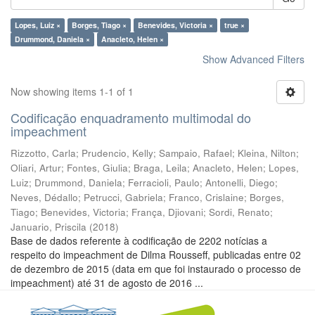
Lopes, Luiz ×
Borges, Tiago ×
Benevides, Victoria ×
true ×
Drummond, Daniela ×
Anacleto, Helen ×
Show Advanced Filters
Now showing items 1-1 of 1
Codificação enquadramento multimodal do
impeachment
Rizzotto, Carla
;
Prudencio, Kelly
;
Sampaio, Rafael
;
Kleina, Nilton
;
Oliari, Artur
;
Fontes, Giulia
;
Braga, Leila
;
Anacleto, Helen
;
Lopes,
Luiz
;
Drummond, Daniela
;
Ferracioli, Paulo
;
Antonelli, Diego
;
Neves, Dédallo
;
Petrucci, Gabriela
;
Franco, Crislaine
;
Borges,
Tiago
;
Benevides, Victoria
;
França, Djiovani
;
Sordi, Renato
;
Januario, Priscila
(
2018
)
Base de dados referente à codificação de 2202 notícias a
respeito do impeachment de Dilma Rousseff, publicadas entre 02
de dezembro de 2015 (data em que foi instaurado o processo de
impeachment) até 31 de agosto de 2016 ...