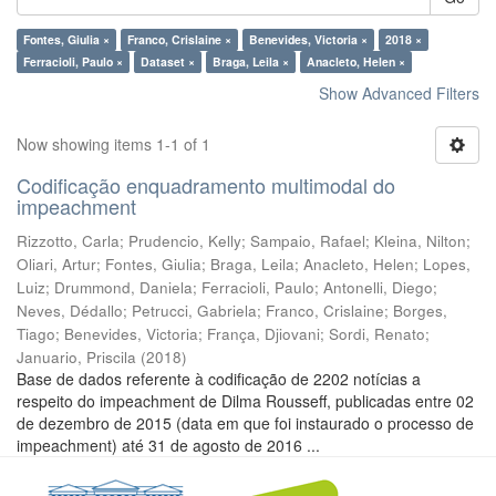
Fontes, Giulia ×
Franco, Crislaine ×
Benevides, Victoria ×
2018 ×
Ferracioli, Paulo ×
Dataset ×
Braga, Leila ×
Anacleto, Helen ×
Show Advanced Filters
Now showing items 1-1 of 1
Codificação enquadramento multimodal do
impeachment
Rizzotto, Carla
;
Prudencio, Kelly
;
Sampaio, Rafael
;
Kleina, Nilton
;
Oliari, Artur
;
Fontes, Giulia
;
Braga, Leila
;
Anacleto, Helen
;
Lopes,
Luiz
;
Drummond, Daniela
;
Ferracioli, Paulo
;
Antonelli, Diego
;
Neves, Dédallo
;
Petrucci, Gabriela
;
Franco, Crislaine
;
Borges,
Tiago
;
Benevides, Victoria
;
França, Djiovani
;
Sordi, Renato
;
Januario, Priscila
(
2018
)
Base de dados referente à codificação de 2202 notícias a
respeito do impeachment de Dilma Rousseff, publicadas entre 02
de dezembro de 2015 (data em que foi instaurado o processo de
impeachment) até 31 de agosto de 2016 ...