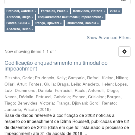
Petrucci, Gabriela ×
Ferracioli, Paulo ×
Benevides, Victoria ×
2018 ×
Antonelli, Diego ×
enquadramento multimodal; impeachment ×
Fontes, Giulia ×
França, Djiovani ×
Drummond, Daniela ×
Anacleto, Helen ×
Show Advanced Filters
Now showing items 1-1 of 1
Codificação enquadramento multimodal do
impeachment
Rizzotto, Carla
;
Prudencio, Kelly
;
Sampaio, Rafael
;
Kleina, Nilton
;
Oliari, Artur
;
Fontes, Giulia
;
Braga, Leila
;
Anacleto, Helen
;
Lopes,
Luiz
;
Drummond, Daniela
;
Ferracioli, Paulo
;
Antonelli, Diego
;
Neves, Dédallo
;
Petrucci, Gabriela
;
Franco, Crislaine
;
Borges,
Tiago
;
Benevides, Victoria
;
França, Djiovani
;
Sordi, Renato
;
Januario, Priscila
(
2018
)
Base de dados referente à codificação de 2202 notícias a
respeito do impeachment de Dilma Rousseff, publicadas entre 02
de dezembro de 2015 (data em que foi instaurado o processo de
impeachment) até 31 de agosto de 2016 ...