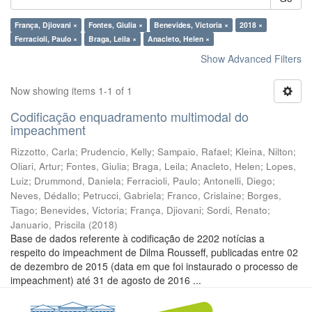
França, Djiovani ×
Fontes, Giulia ×
Benevides, Victoria ×
2018 ×
Ferracioli, Paulo ×
Braga, Leila ×
Anacleto, Helen ×
Show Advanced Filters
Now showing items 1-1 of 1
Codificação enquadramento multimodal do
impeachment
Rizzotto, Carla
;
Prudencio, Kelly
;
Sampaio, Rafael
;
Kleina, Nilton
;
Oliari, Artur
;
Fontes, Giulia
;
Braga, Leila
;
Anacleto, Helen
;
Lopes,
Luiz
;
Drummond, Daniela
;
Ferracioli, Paulo
;
Antonelli, Diego
;
Neves, Dédallo
;
Petrucci, Gabriela
;
Franco, Crislaine
;
Borges,
Tiago
;
Benevides, Victoria
;
França, Djiovani
;
Sordi, Renato
;
Januario, Priscila
(
2018
)
Base de dados referente à codificação de 2202 notícias a
respeito do impeachment de Dilma Rousseff, publicadas entre 02
de dezembro de 2015 (data em que foi instaurado o processo de
impeachment) até 31 de agosto de 2016 ...