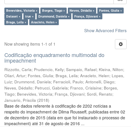
Benevides, Victoria ×
Borges, Tiago ×
Neves, Dédallo ×
Fontes, Giulia ×
Dataset ×
true ×
Drummond, Daniela ×
França, Djiovani ×
Braga, Leila ×
Anacleto, Helen ×
Show Advanced Filters
Now showing items 1-1 of 1
Codificação enquadramento multimodal do
impeachment
Rizzotto, Carla
;
Prudencio, Kelly
;
Sampaio, Rafael
;
Kleina, Nilton
;
Oliari, Artur
;
Fontes, Giulia
;
Braga, Leila
;
Anacleto, Helen
;
Lopes,
Luiz
;
Drummond, Daniela
;
Ferracioli, Paulo
;
Antonelli, Diego
;
Neves, Dédallo
;
Petrucci, Gabriela
;
Franco, Crislaine
;
Borges,
Tiago
;
Benevides, Victoria
;
França, Djiovani
;
Sordi, Renato
;
Januario, Priscila
(
2018
)
Base de dados referente à codificação de 2202 notícias a
respeito do impeachment de Dilma Rousseff, publicadas entre 02
de dezembro de 2015 (data em que foi instaurado o processo de
impeachment) até 31 de agosto de 2016 ...