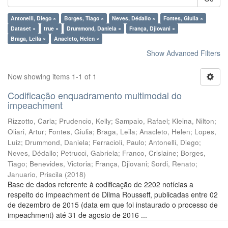
Antonelli, Diego ×
Borges, Tiago ×
Neves, Dédallo ×
Fontes, Giulia ×
Dataset ×
true ×
Drummond, Daniela ×
França, Djiovani ×
Braga, Leila ×
Anacleto, Helen ×
Show Advanced Filters
Now showing items 1-1 of 1
Codificação enquadramento multimodal do
impeachment
Rizzotto, Carla
;
Prudencio, Kelly
;
Sampaio, Rafael
;
Kleina, Nilton
;
Oliari, Artur
;
Fontes, Giulia
;
Braga, Leila
;
Anacleto, Helen
;
Lopes,
Luiz
;
Drummond, Daniela
;
Ferracioli, Paulo
;
Antonelli, Diego
;
Neves, Dédallo
;
Petrucci, Gabriela
;
Franco, Crislaine
;
Borges,
Tiago
;
Benevides, Victoria
;
França, Djiovani
;
Sordi, Renato
;
Januario, Priscila
(
2018
)
Base de dados referente à codificação de 2202 notícias a
respeito do impeachment de Dilma Rousseff, publicadas entre 02
de dezembro de 2015 (data em que foi instaurado o processo de
impeachment) até 31 de agosto de 2016 ...