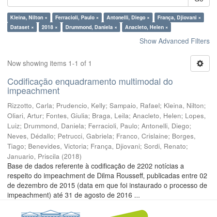
Kleina, Nilton ×
Ferracioli, Paulo ×
Antonelli, Diego ×
França, Djiovani ×
Dataset ×
2018 ×
Drummond, Daniela ×
Anacleto, Helen ×
Show Advanced Filters
Now showing items 1-1 of 1
Codificação enquadramento multimodal do
impeachment
Rizzotto, Carla
;
Prudencio, Kelly
;
Sampaio, Rafael
;
Kleina, Nilton
;
Oliari, Artur
;
Fontes, Giulia
;
Braga, Leila
;
Anacleto, Helen
;
Lopes,
Luiz
;
Drummond, Daniela
;
Ferracioli, Paulo
;
Antonelli, Diego
;
Neves, Dédallo
;
Petrucci, Gabriela
;
Franco, Crislaine
;
Borges,
Tiago
;
Benevides, Victoria
;
França, Djiovani
;
Sordi, Renato
;
Januario, Priscila
(
2018
)
Base de dados referente à codificação de 2202 notícias a
respeito do impeachment de Dilma Rousseff, publicadas entre 02
de dezembro de 2015 (data em que foi instaurado o processo de
impeachment) até 31 de agosto de 2016 ...