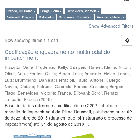
Franco, Crislaine ×
Braga, Leila ×
Benevides, Victoria ×
Antonelli, Diego ×
Dataset ×
Drummond, Daniela ×
Anacleto, Helen ×
Show Advanced Filters
Now showing items 1-1 of 1
Codificação enquadramento multimodal do
impeachment
Rizzotto, Carla
;
Prudencio, Kelly
;
Sampaio, Rafael
;
Kleina, Nilton
;
Oliari, Artur
;
Fontes, Giulia
;
Braga, Leila
;
Anacleto, Helen
;
Lopes,
Luiz
;
Drummond, Daniela
;
Ferracioli, Paulo
;
Antonelli, Diego
;
Neves, Dédallo
;
Petrucci, Gabriela
;
Franco, Crislaine
;
Borges,
Tiago
;
Benevides, Victoria
;
França, Djiovani
;
Sordi, Renato
;
Januario, Priscila
(
2018
)
Base de dados referente à codificação de 2202 notícias a
respeito do impeachment de Dilma Rousseff, publicadas entre 02
de dezembro de 2015 (data em que foi instaurado o processo de
impeachment) até 31 de agosto de 2016 ...