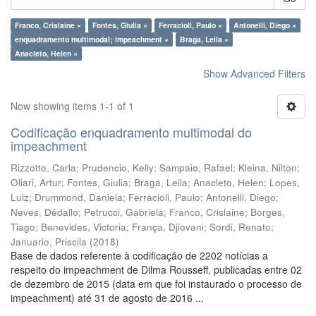
Franco, Crislaine ×
Fontes, Giulia ×
Ferracioli, Paulo ×
Antonelli, Diego ×
enquadramento multimodal; impeachment ×
Braga, Leila ×
Anacleto, Helen ×
Show Advanced Filters
Now showing items 1-1 of 1
Codificação enquadramento multimodal do
impeachment
Rizzotto, Carla
;
Prudencio, Kelly
;
Sampaio, Rafael
;
Kleina, Nilton
;
Oliari, Artur
;
Fontes, Giulia
;
Braga, Leila
;
Anacleto, Helen
;
Lopes,
Luiz
;
Drummond, Daniela
;
Ferracioli, Paulo
;
Antonelli, Diego
;
Neves, Dédallo
;
Petrucci, Gabriela
;
Franco, Crislaine
;
Borges,
Tiago
;
Benevides, Victoria
;
França, Djiovani
;
Sordi, Renato
;
Januario, Priscila
(
2018
)
Base de dados referente à codificação de 2202 notícias a
respeito do impeachment de Dilma Rousseff, publicadas entre 02
de dezembro de 2015 (data em que foi instaurado o processo de
impeachment) até 31 de agosto de 2016 ...