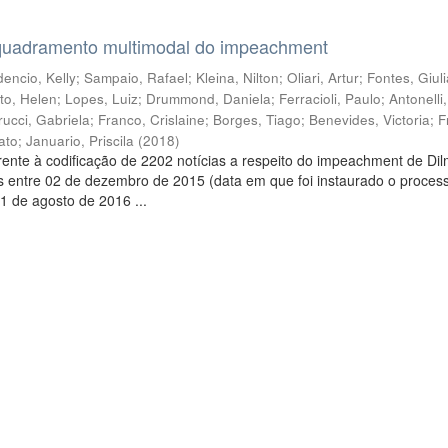
quadramento multimodal do impeachment
encio, Kelly
;
Sampaio, Rafael
;
Kleina, Nilton
;
Oliari, Artur
;
Fontes, Giul
to, Helen
;
Lopes, Luiz
;
Drummond, Daniela
;
Ferracioli, Paulo
;
Antonelli
rucci, Gabriela
;
Franco, Crislaine
;
Borges, Tiago
;
Benevides, Victoria
;
F
ato
;
Januario, Priscila
(
2018
)
ente à codificação de 2202 notícias a respeito do impeachment de Di
s entre 02 de dezembro de 2015 (data em que foi instaurado o proces
1 de agosto de 2016 ...