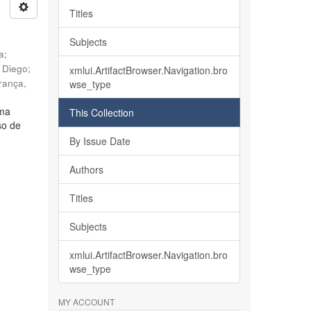
Titles
Subjects
ia
;
, Diego
;
xmlui.ArtifactBrowser.Navigation.bro
rança,
wse_type
lma
This Collection
so de
By Issue Date
Authors
Titles
Subjects
xmlui.ArtifactBrowser.Navigation.bro
wse_type
MY ACCOUNT