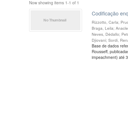
Now showing items 1-1 of 1
Codificação en
Rizzotto, Carla
;
Prud
Braga, Leila
;
Anacle
Neves, Dédallo
;
Pet
Djiovani
;
Sordi, Ren
Base de dados refer
Rousseff, publicada
impeachment) até 3