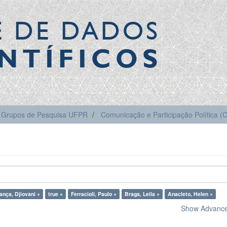
E DE DADOS
NTÍFICOS
Grupos de Pesquisa UFPR
Comunicação e Participação Política 
ança, Djiovani ×
true ×
Ferracioli, Paulo ×
Braga, Leila ×
Anacleto, Helen ×
Show Advanced