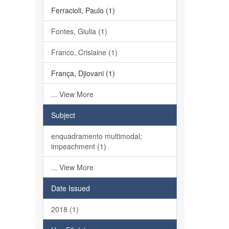
Ferracioli, Paulo (1)
Fontes, Giulia (1)
Franco, Crislaine (1)
França, Djiovani (1)
... View More
Subject
enquadramento multimodal;
impeachment (1)
... View More
Date Issued
2018 (1)