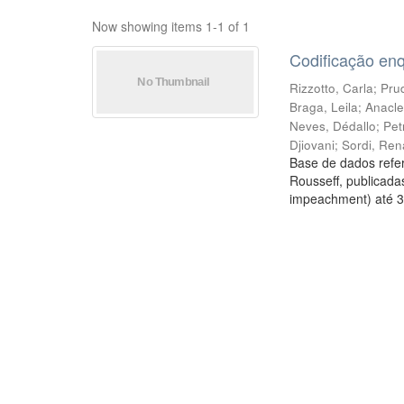
Now showing items 1-1 of 1
Codificação en
Rizzotto, Carla
;
Prud
Braga, Leila
;
Anacle
Neves, Dédallo
;
Pet
Djiovani
;
Sordi, Ren
Base de dados refer
Rousseff, publicada
impeachment) até 3