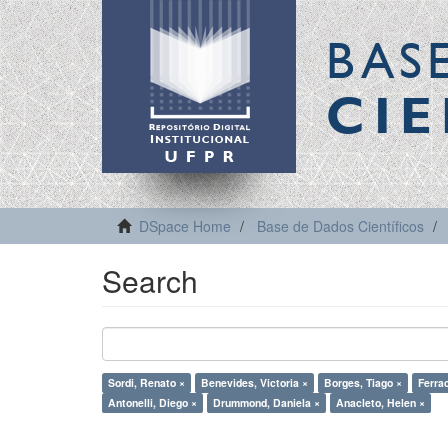
BAS
CIE
DSpace Home
Base de Dados Científicos
Search
Sordi, Renato ×
Benevides, Victoria ×
Borges, Tiago ×
Ferrac
Antonelli, Diego ×
Drummond, Daniela ×
Anacleto, Helen ×