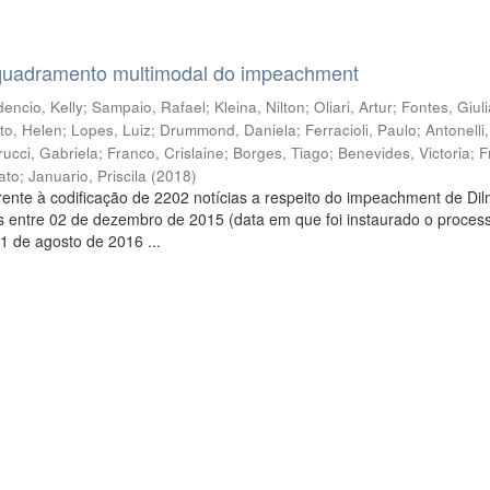
quadramento multimodal do impeachment
encio, Kelly
;
Sampaio, Rafael
;
Kleina, Nilton
;
Oliari, Artur
;
Fontes, Giul
to, Helen
;
Lopes, Luiz
;
Drummond, Daniela
;
Ferracioli, Paulo
;
Antonelli
rucci, Gabriela
;
Franco, Crislaine
;
Borges, Tiago
;
Benevides, Victoria
;
F
ato
;
Januario, Priscila
(
2018
)
ente à codificação de 2202 notícias a respeito do impeachment de Di
s entre 02 de dezembro de 2015 (data em que foi instaurado o proces
1 de agosto de 2016 ...