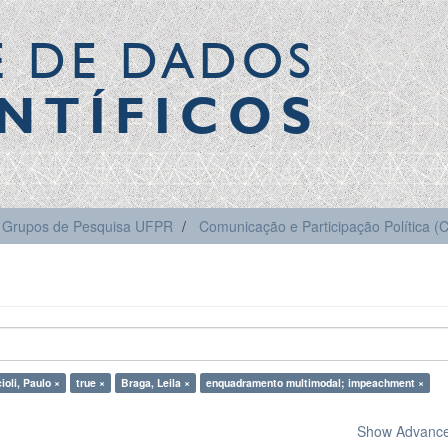
E DE DADOS
NTÍFICOS
Grupos de Pesquisa UFPR
Comunicação e Participação Política 
ioli, Paulo ×
true ×
Braga, Leila ×
enquadramento multimodal; impeachment ×
Show Advanced