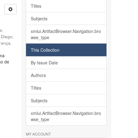
Titles
Subjects
ia
;
xmlui.ArtifactBrowser.Navigation.bro
, Diego
;
wse_type
rança,
This Collection
lma
so de
By Issue Date
Authors
Titles
Subjects
xmlui.ArtifactBrowser.Navigation.bro
wse_type
MY ACCOUNT