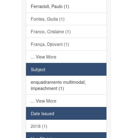
Ferracioli, Paulo (1)
Fontes, Giulia (1)
Franco, Crislaine (1)
França, Djiovani (1)
... View More
Subject
enquadramento multimodal;
impeachment (1)
... View More
Date Issued
2018 (1)