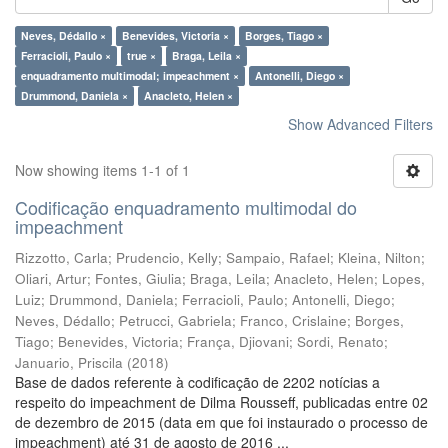
Neves, Dédallo ×
Benevides, Victoria ×
Borges, Tiago ×
Ferracioli, Paulo ×
true ×
Braga, Leila ×
enquadramento multimodal; impeachment ×
Antonelli, Diego ×
Drummond, Daniela ×
Anacleto, Helen ×
Show Advanced Filters
Now showing items 1-1 of 1
Codificação enquadramento multimodal do
impeachment
Rizzotto, Carla
;
Prudencio, Kelly
;
Sampaio, Rafael
;
Kleina, Nilton
;
Oliari, Artur
;
Fontes, Giulia
;
Braga, Leila
;
Anacleto, Helen
;
Lopes,
Luiz
;
Drummond, Daniela
;
Ferracioli, Paulo
;
Antonelli, Diego
;
Neves, Dédallo
;
Petrucci, Gabriela
;
Franco, Crislaine
;
Borges,
Tiago
;
Benevides, Victoria
;
França, Djiovani
;
Sordi, Renato
;
Januario, Priscila
(
2018
)
Base de dados referente à codificação de 2202 notícias a
respeito do impeachment de Dilma Rousseff, publicadas entre 02
de dezembro de 2015 (data em que foi instaurado o processo de
impeachment) até 31 de agosto de 2016 ...