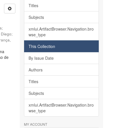
Titles
Subjects
ia
;
xmlui.ArtifactBrowser.Navigation.bro
, Diego
;
wse_type
rança,
This Collection
lma
so de
By Issue Date
Authors
Titles
Subjects
xmlui.ArtifactBrowser.Navigation.bro
wse_type
MY ACCOUNT