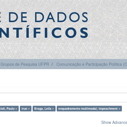
E DE DADOS
NTÍFICOS
Grupos de Pesquisa UFPR
Comunicação e Participação Política 
ioli, Paulo ×
true ×
Braga, Leila ×
enquadramento multimodal; impeachment ×
Show Advanced