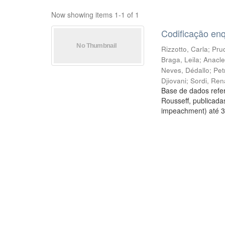
Now showing items 1-1 of 1
Codificação en
Rizzotto, Carla
;
Prud
Braga, Leila
;
Anacle
Neves, Dédallo
;
Pet
Djiovani
;
Sordi, Ren
Base de dados refer
Rousseff, publicada
impeachment) até 3