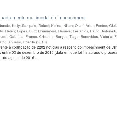
quadramento multimodal do impeachment
encio, Kelly
;
Sampaio, Rafael
;
Kleina, Nilton
;
Oliari, Artur
;
Fontes, Giul
to, Helen
;
Lopes, Luiz
;
Drummond, Daniela
;
Ferracioli, Paulo
;
Antonelli
rucci, Gabriela
;
Franco, Crislaine
;
Borges, Tiago
;
Benevides, Victoria
;
F
ato
;
Januario, Priscila
(
2018
)
ente à codificação de 2202 notícias a respeito do impeachment de Di
s entre 02 de dezembro de 2015 (data em que foi instaurado o proces
1 de agosto de 2016 ...