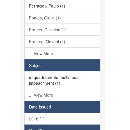
Ferracioli, Paulo (1)
Fontes, Giulia (1)
Franco, Crislaine (1)
França, Djiovani (1)
... View More
Subject
enquadramento multimodal;
impeachment (1)
... View More
Date Issued
2018 (1)