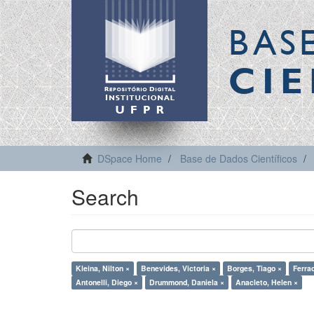
BAS
CIE
DSpace Home
Base de Dados Científicos
Search
Kleina, Nilton ×
Benevides, Victoria ×
Borges, Tiago ×
Ferrac
Antonelli, Diego ×
Drummond, Daniela ×
Anacleto, Helen ×