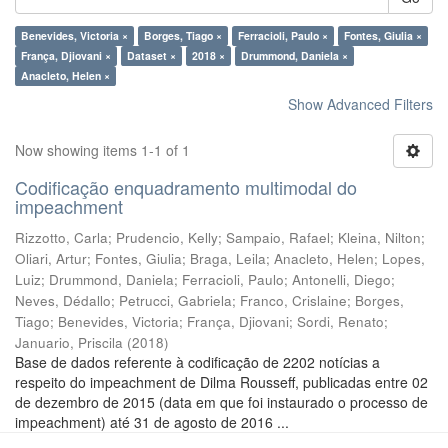
Benevides, Victoria ×
Borges, Tiago ×
Ferracioli, Paulo ×
Fontes, Giulia ×
França, Djiovani ×
Dataset ×
2018 ×
Drummond, Daniela ×
Anacleto, Helen ×
Show Advanced Filters
Now showing items 1-1 of 1
Codificação enquadramento multimodal do
impeachment
Rizzotto, Carla
;
Prudencio, Kelly
;
Sampaio, Rafael
;
Kleina, Nilton
;
Oliari, Artur
;
Fontes, Giulia
;
Braga, Leila
;
Anacleto, Helen
;
Lopes,
Luiz
;
Drummond, Daniela
;
Ferracioli, Paulo
;
Antonelli, Diego
;
Neves, Dédallo
;
Petrucci, Gabriela
;
Franco, Crislaine
;
Borges,
Tiago
;
Benevides, Victoria
;
França, Djiovani
;
Sordi, Renato
;
Januario, Priscila
(
2018
)
Base de dados referente à codificação de 2202 notícias a
respeito do impeachment de Dilma Rousseff, publicadas entre 02
de dezembro de 2015 (data em que foi instaurado o processo de
impeachment) até 31 de agosto de 2016 ...