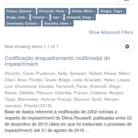
França, Djiovani ×
Ferracioli, Paulo ×
Kleina, Nilton ×
Borges, Tiago ×
Braga, Leila ×
Dataset ×
true ×
Antonelli, Diego ×
Drummond, Daniela ×
Anacleto, Helen ×
Show Advanced Filters
Now showing items 1-1 of 1
Codificação enquadramento multimodal do
impeachment
Rizzotto, Carla
;
Prudencio, Kelly
;
Sampaio, Rafael
;
Kleina, Nilton
;
Oliari, Artur
;
Fontes, Giulia
;
Braga, Leila
;
Anacleto, Helen
;
Lopes,
Luiz
;
Drummond, Daniela
;
Ferracioli, Paulo
;
Antonelli, Diego
;
Neves, Dédallo
;
Petrucci, Gabriela
;
Franco, Crislaine
;
Borges,
Tiago
;
Benevides, Victoria
;
França, Djiovani
;
Sordi, Renato
;
Januario, Priscila
(
2018
)
Base de dados referente à codificação de 2202 notícias a
respeito do impeachment de Dilma Rousseff, publicadas entre 02
de dezembro de 2015 (data em que foi instaurado o processo de
impeachment) até 31 de agosto de 2016 ...