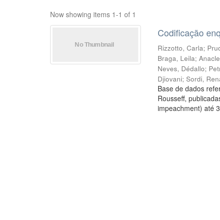
Now showing items 1-1 of 1
Codificação en
Rizzotto, Carla
;
Prud
Braga, Leila
;
Anacle
Neves, Dédallo
;
Pet
Djiovani
;
Sordi, Ren
Base de dados refer
Rousseff, publicada
impeachment) até 3