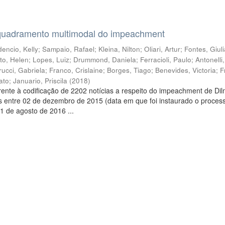
quadramento multimodal do impeachment
encio, Kelly
;
Sampaio, Rafael
;
Kleina, Nilton
;
Oliari, Artur
;
Fontes, Giul
to, Helen
;
Lopes, Luiz
;
Drummond, Daniela
;
Ferracioli, Paulo
;
Antonelli
rucci, Gabriela
;
Franco, Crislaine
;
Borges, Tiago
;
Benevides, Victoria
;
F
ato
;
Januario, Priscila
(
2018
)
ente à codificação de 2202 notícias a respeito do impeachment de Di
s entre 02 de dezembro de 2015 (data em que foi instaurado o proces
1 de agosto de 2016 ...