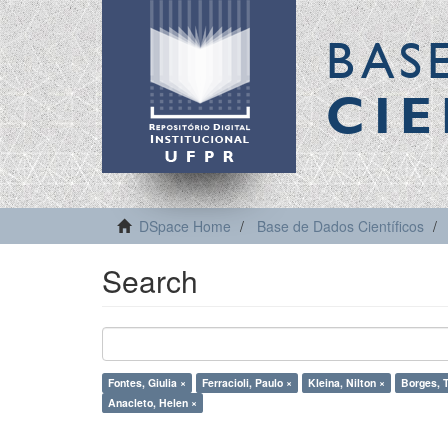
BAS
CIE
DSpace Home
Base de Dados Científicos
Search
Fontes, Giulia ×
Ferracioli, Paulo ×
Kleina, Nilton ×
Borges, T
Anacleto, Helen ×