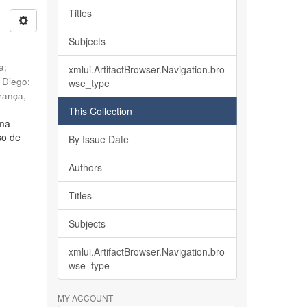
Titles
Subjects
ia
;
xmlui.ArtifactBrowser.Navigation.bro
, Diego
;
wse_type
rança,
This Collection
lma
so de
By Issue Date
Authors
Titles
Subjects
xmlui.ArtifactBrowser.Navigation.bro
wse_type
MY ACCOUNT