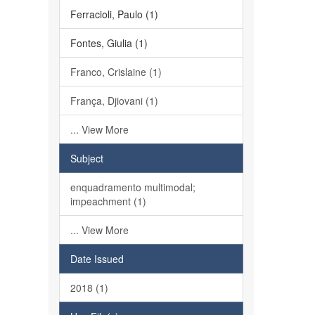
Ferracioli, Paulo (1)
Fontes, Giulia (1)
Franco, Crislaine (1)
França, Djiovani (1)
... View More
Subject
enquadramento multimodal;
impeachment (1)
... View More
Date Issued
2018 (1)