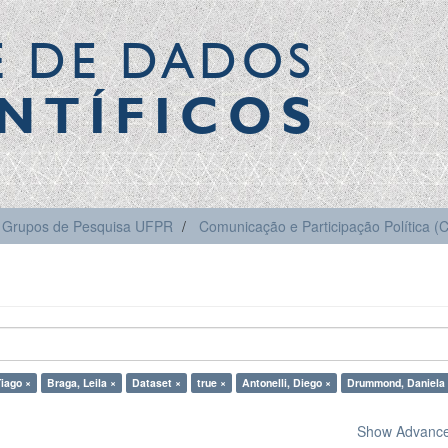
E DE DADOS
NTÍFICOS
Grupos de Pesquisa UFPR
Comunicação e Participação Política 
iago ×
Braga, Leila ×
Dataset ×
true ×
Antonelli, Diego ×
Drummond, Daniela
Show Advanced