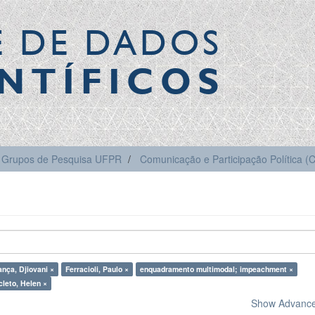
E DE DADOS
NTÍFICOS
Grupos de Pesquisa UFPR
Comunicação e Participação Política 
ança, Djiovani ×
Ferracioli, Paulo ×
enquadramento multimodal; impeachment ×
leto, Helen ×
Show Advanced