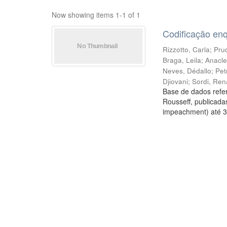
Now showing items 1-1 of 1
Codificação en
Rizzotto, Carla
;
Prud
Braga, Leila
;
Anacle
Neves, Dédallo
;
Pet
Djiovani
;
Sordi, Ren
Base de dados refer
Rousseff, publicada
impeachment) até 3