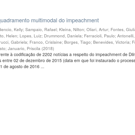
quadramento multimodal do impeachment
encio, Kelly
;
Sampaio, Rafael
;
Kleina, Nilton
;
Oliari, Artur
;
Fontes, Giul
to, Helen
;
Lopes, Luiz
;
Drummond, Daniela
;
Ferracioli, Paulo
;
Antonelli
rucci, Gabriela
;
Franco, Crislaine
;
Borges, Tiago
;
Benevides, Victoria
;
F
ato
;
Januario, Priscila
(
2018
)
ente à codificação de 2202 notícias a respeito do impeachment de Di
s entre 02 de dezembro de 2015 (data em que foi instaurado o proces
1 de agosto de 2016 ...