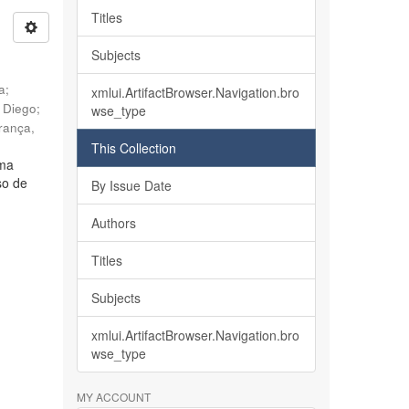
Titles
Subjects
ia
;
xmlui.ArtifactBrowser.Navigation.bro
, Diego
;
wse_type
rança,
This Collection
lma
so de
By Issue Date
Authors
Titles
Subjects
xmlui.ArtifactBrowser.Navigation.bro
wse_type
MY ACCOUNT