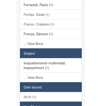
Ferracioli, Paulo (1)
Fontes, Giulia (1)
Franco, Crislaine (1)
França, Djiovani (1)
... View More
Subject
enquadramento multimodal;
impeachment (1)
... View More
Date Issued
2018 (1)