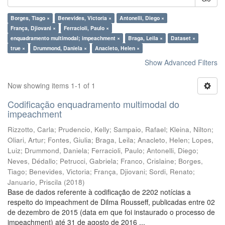
Borges, Tiago ×
Benevides, Victoria ×
Antonelli, Diego ×
França, Djiovani ×
Ferracioli, Paulo ×
enquadramento multimodal; impeachment ×
Braga, Leila ×
Dataset ×
true ×
Drummond, Daniela ×
Anacleto, Helen ×
Show Advanced Filters
Now showing items 1-1 of 1
Codificação enquadramento multimodal do
impeachment
Rizzotto, Carla
;
Prudencio, Kelly
;
Sampaio, Rafael
;
Kleina, Nilton
;
Oliari, Artur
;
Fontes, Giulia
;
Braga, Leila
;
Anacleto, Helen
;
Lopes,
Luiz
;
Drummond, Daniela
;
Ferracioli, Paulo
;
Antonelli, Diego
;
Neves, Dédallo
;
Petrucci, Gabriela
;
Franco, Crislaine
;
Borges,
Tiago
;
Benevides, Victoria
;
França, Djiovani
;
Sordi, Renato
;
Januario, Priscila
(
2018
)
Base de dados referente à codificação de 2202 notícias a
respeito do impeachment de Dilma Rousseff, publicadas entre 02
de dezembro de 2015 (data em que foi instaurado o processo de
impeachment) até 31 de agosto de 2016 ...