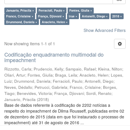
Januario, Priscila ×
Ferracioli, Paulo ×
Fontes, Giulia ×
Franco, Crislaine ×
França, Djiovani ×
true ×
Antonelli, Diego ×
2018 ×
Drummond, Daniela ×
Anacleto, Helen ×
Show Advanced Filters
Now showing items 1-1 of 1
Codificação enquadramento multimodal do
impeachment
Rizzotto, Carla
;
Prudencio, Kelly
;
Sampaio, Rafael
;
Kleina, Nilton
;
Oliari, Artur
;
Fontes, Giulia
;
Braga, Leila
;
Anacleto, Helen
;
Lopes,
Luiz
;
Drummond, Daniela
;
Ferracioli, Paulo
;
Antonelli, Diego
;
Neves, Dédallo
;
Petrucci, Gabriela
;
Franco, Crislaine
;
Borges,
Tiago
;
Benevides, Victoria
;
França, Djiovani
;
Sordi, Renato
;
Januario, Priscila
(
2018
)
Base de dados referente à codificação de 2202 notícias a
respeito do impeachment de Dilma Rousseff, publicadas entre 02
de dezembro de 2015 (data em que foi instaurado o processo de
impeachment) até 31 de agosto de 2016 ...