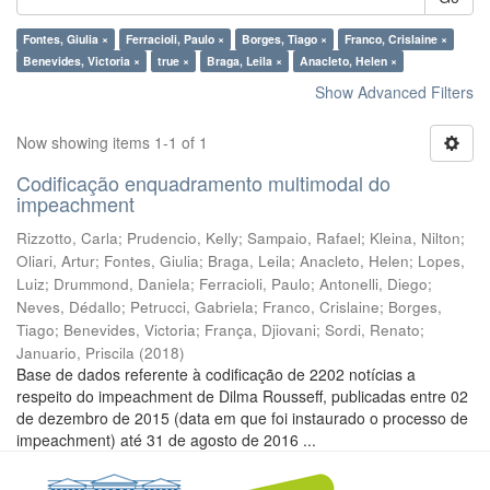
Fontes, Giulia ×
Ferracioli, Paulo ×
Borges, Tiago ×
Franco, Crislaine ×
Benevides, Victoria ×
true ×
Braga, Leila ×
Anacleto, Helen ×
Show Advanced Filters
Now showing items 1-1 of 1
Codificação enquadramento multimodal do
impeachment
Rizzotto, Carla
;
Prudencio, Kelly
;
Sampaio, Rafael
;
Kleina, Nilton
;
Oliari, Artur
;
Fontes, Giulia
;
Braga, Leila
;
Anacleto, Helen
;
Lopes,
Luiz
;
Drummond, Daniela
;
Ferracioli, Paulo
;
Antonelli, Diego
;
Neves, Dédallo
;
Petrucci, Gabriela
;
Franco, Crislaine
;
Borges,
Tiago
;
Benevides, Victoria
;
França, Djiovani
;
Sordi, Renato
;
Januario, Priscila
(
2018
)
Base de dados referente à codificação de 2202 notícias a
respeito do impeachment de Dilma Rousseff, publicadas entre 02
de dezembro de 2015 (data em que foi instaurado o processo de
impeachment) até 31 de agosto de 2016 ...