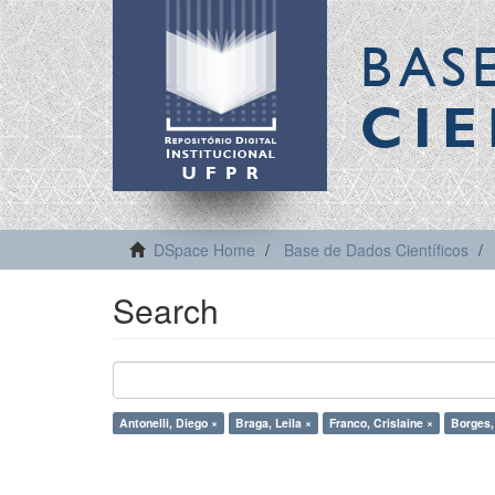
BAS
CIE
DSpace Home
Base de Dados Científicos
Search
Antonelli, Diego ×
Braga, Leila ×
Franco, Crislaine ×
Borges,