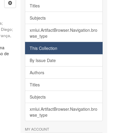
Titles
Subjects
ia
;
, Diego
;
xmlui.ArtifactBrowser.Navigation.bro
rança,
wse_type
lma
This Collection
so de
By Issue Date
Authors
Titles
Subjects
xmlui.ArtifactBrowser.Navigation.bro
wse_type
MY ACCOUNT