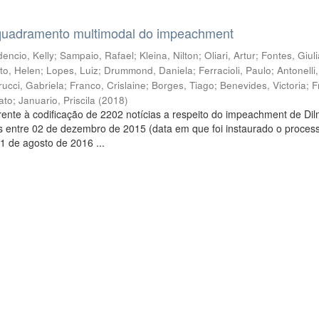
quadramento multimodal do impeachment
encio, Kelly
;
Sampaio, Rafael
;
Kleina, Nilton
;
Oliari, Artur
;
Fontes, Giul
to, Helen
;
Lopes, Luiz
;
Drummond, Daniela
;
Ferracioli, Paulo
;
Antonelli
rucci, Gabriela
;
Franco, Crislaine
;
Borges, Tiago
;
Benevides, Victoria
;
F
ato
;
Januario, Priscila
(
2018
)
ente à codificação de 2202 notícias a respeito do impeachment de Di
s entre 02 de dezembro de 2015 (data em que foi instaurado o proces
1 de agosto de 2016 ...