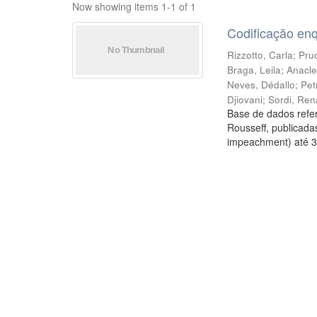
Now showing items 1-1 of 1
Codificação en
Rizzotto, Carla
;
Prud
Braga, Leila
;
Anacle
Neves, Dédallo
;
Pet
Djiovani
;
Sordi, Ren
Base de dados refer
Rousseff, publicada
impeachment) até 3