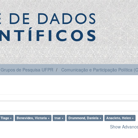
E DE DADOS
NTÍFICOS
Grupos de Pesquisa UFPR
Comunicação e Participação Política 
 Tiago ×
Benevides, Victoria ×
true ×
Drummond, Daniela ×
Anacleto, Helen ×
Show Advanced