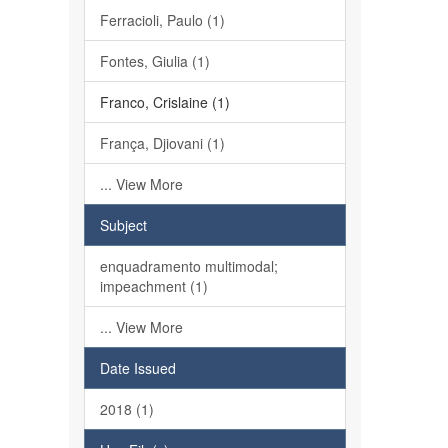
Ferracioli, Paulo (1)
Fontes, Giulia (1)
Franco, Crislaine (1)
França, Djiovani (1)
... View More
Subject
enquadramento multimodal;
impeachment (1)
... View More
Date Issued
2018 (1)