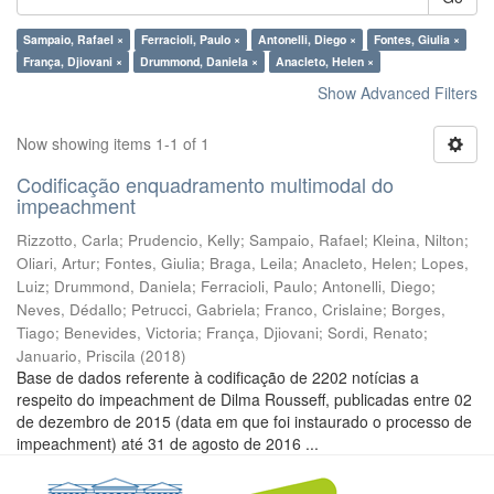
Sampaio, Rafael ×
Ferracioli, Paulo ×
Antonelli, Diego ×
Fontes, Giulia ×
França, Djiovani ×
Drummond, Daniela ×
Anacleto, Helen ×
Show Advanced Filters
Now showing items 1-1 of 1
Codificação enquadramento multimodal do
impeachment
Rizzotto, Carla
;
Prudencio, Kelly
;
Sampaio, Rafael
;
Kleina, Nilton
;
Oliari, Artur
;
Fontes, Giulia
;
Braga, Leila
;
Anacleto, Helen
;
Lopes,
Luiz
;
Drummond, Daniela
;
Ferracioli, Paulo
;
Antonelli, Diego
;
Neves, Dédallo
;
Petrucci, Gabriela
;
Franco, Crislaine
;
Borges,
Tiago
;
Benevides, Victoria
;
França, Djiovani
;
Sordi, Renato
;
Januario, Priscila
(
2018
)
Base de dados referente à codificação de 2202 notícias a
respeito do impeachment de Dilma Rousseff, publicadas entre 02
de dezembro de 2015 (data em que foi instaurado o processo de
impeachment) até 31 de agosto de 2016 ...