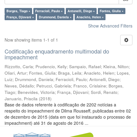
Borges, Tiago ×
Ferracioli, Paulo ×
Antonelli, Diego ×
Fontes, Giulia ×
França, Djiovani ×
Drummond, Daniela ×
Anacleto, Helen ×
Show Advanced Filters
Now showing items 1-1 of 1
Codificação enquadramento multimodal do
impeachment
Rizzotto, Carla
;
Prudencio, Kelly
;
Sampaio, Rafael
;
Kleina, Nilton
;
Oliari, Artur
;
Fontes, Giulia
;
Braga, Leila
;
Anacleto, Helen
;
Lopes,
Luiz
;
Drummond, Daniela
;
Ferracioli, Paulo
;
Antonelli, Diego
;
Neves, Dédallo
;
Petrucci, Gabriela
;
Franco, Crislaine
;
Borges,
Tiago
;
Benevides, Victoria
;
França, Djiovani
;
Sordi, Renato
;
Januario, Priscila
(
2018
)
Base de dados referente à codificação de 2202 notícias a
respeito do impeachment de Dilma Rousseff, publicadas entre 02
de dezembro de 2015 (data em que foi instaurado o processo de
impeachment) até 31 de agosto de 2016 ...