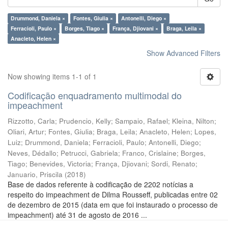
Drummond, Daniela ×
Fontes, Giulia ×
Antonelli, Diego ×
Ferracioli, Paulo ×
Borges, Tiago ×
França, Djiovani ×
Braga, Leila ×
Anacleto, Helen ×
Show Advanced Filters
Now showing items 1-1 of 1
Codificação enquadramento multimodal do
impeachment
Rizzotto, Carla
;
Prudencio, Kelly
;
Sampaio, Rafael
;
Kleina, Nilton
;
Oliari, Artur
;
Fontes, Giulia
;
Braga, Leila
;
Anacleto, Helen
;
Lopes,
Luiz
;
Drummond, Daniela
;
Ferracioli, Paulo
;
Antonelli, Diego
;
Neves, Dédallo
;
Petrucci, Gabriela
;
Franco, Crislaine
;
Borges,
Tiago
;
Benevides, Victoria
;
França, Djiovani
;
Sordi, Renato
;
Januario, Priscila
(
2018
)
Base de dados referente à codificação de 2202 notícias a
respeito do impeachment de Dilma Rousseff, publicadas entre 02
de dezembro de 2015 (data em que foi instaurado o processo de
impeachment) até 31 de agosto de 2016 ...