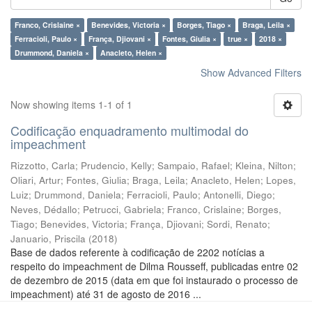
Franco, Crislaine ×
Benevides, Victoria ×
Borges, Tiago ×
Braga, Leila ×
Ferracioli, Paulo ×
França, Djiovani ×
Fontes, Giulia ×
true ×
2018 ×
Drummond, Daniela ×
Anacleto, Helen ×
Show Advanced Filters
Now showing items 1-1 of 1
Codificação enquadramento multimodal do
impeachment
Rizzotto, Carla
;
Prudencio, Kelly
;
Sampaio, Rafael
;
Kleina, Nilton
;
Oliari, Artur
;
Fontes, Giulia
;
Braga, Leila
;
Anacleto, Helen
;
Lopes,
Luiz
;
Drummond, Daniela
;
Ferracioli, Paulo
;
Antonelli, Diego
;
Neves, Dédallo
;
Petrucci, Gabriela
;
Franco, Crislaine
;
Borges,
Tiago
;
Benevides, Victoria
;
França, Djiovani
;
Sordi, Renato
;
Januario, Priscila
(
2018
)
Base de dados referente à codificação de 2202 notícias a
respeito do impeachment de Dilma Rousseff, publicadas entre 02
de dezembro de 2015 (data em que foi instaurado o processo de
impeachment) até 31 de agosto de 2016 ...