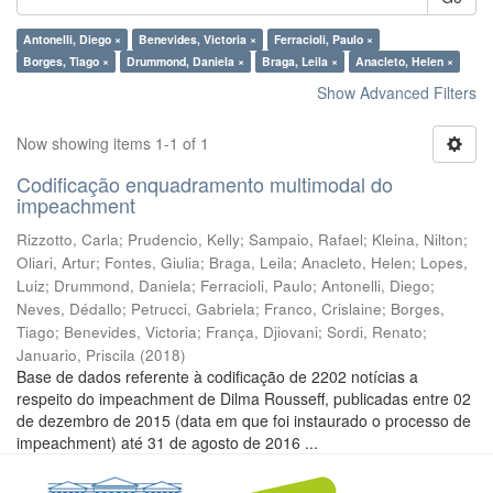
Antonelli, Diego ×
Benevides, Victoria ×
Ferracioli, Paulo ×
Borges, Tiago ×
Drummond, Daniela ×
Braga, Leila ×
Anacleto, Helen ×
Show Advanced Filters
Now showing items 1-1 of 1
Codificação enquadramento multimodal do
impeachment
Rizzotto, Carla
;
Prudencio, Kelly
;
Sampaio, Rafael
;
Kleina, Nilton
;
Oliari, Artur
;
Fontes, Giulia
;
Braga, Leila
;
Anacleto, Helen
;
Lopes,
Luiz
;
Drummond, Daniela
;
Ferracioli, Paulo
;
Antonelli, Diego
;
Neves, Dédallo
;
Petrucci, Gabriela
;
Franco, Crislaine
;
Borges,
Tiago
;
Benevides, Victoria
;
França, Djiovani
;
Sordi, Renato
;
Januario, Priscila
(
2018
)
Base de dados referente à codificação de 2202 notícias a
respeito do impeachment de Dilma Rousseff, publicadas entre 02
de dezembro de 2015 (data em que foi instaurado o processo de
impeachment) até 31 de agosto de 2016 ...