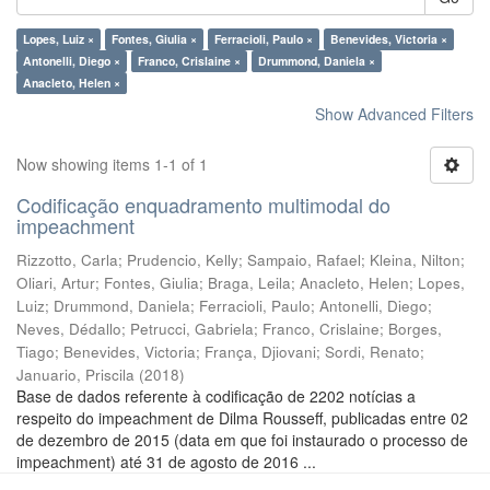
Lopes, Luiz ×
Fontes, Giulia ×
Ferracioli, Paulo ×
Benevides, Victoria ×
Antonelli, Diego ×
Franco, Crislaine ×
Drummond, Daniela ×
Anacleto, Helen ×
Show Advanced Filters
Now showing items 1-1 of 1
Codificação enquadramento multimodal do
impeachment
Rizzotto, Carla
;
Prudencio, Kelly
;
Sampaio, Rafael
;
Kleina, Nilton
;
Oliari, Artur
;
Fontes, Giulia
;
Braga, Leila
;
Anacleto, Helen
;
Lopes,
Luiz
;
Drummond, Daniela
;
Ferracioli, Paulo
;
Antonelli, Diego
;
Neves, Dédallo
;
Petrucci, Gabriela
;
Franco, Crislaine
;
Borges,
Tiago
;
Benevides, Victoria
;
França, Djiovani
;
Sordi, Renato
;
Januario, Priscila
(
2018
)
Base de dados referente à codificação de 2202 notícias a
respeito do impeachment de Dilma Rousseff, publicadas entre 02
de dezembro de 2015 (data em que foi instaurado o processo de
impeachment) até 31 de agosto de 2016 ...