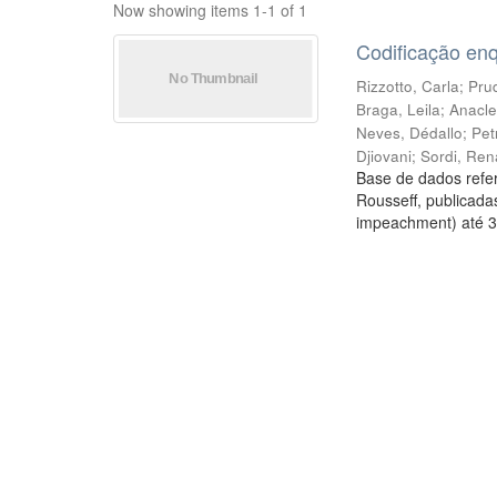
Now showing items 1-1 of 1
Codificação en
Rizzotto, Carla
;
Prud
Braga, Leila
;
Anacle
Neves, Dédallo
;
Pet
Djiovani
;
Sordi, Ren
Base de dados refer
Rousseff, publicada
impeachment) até 3