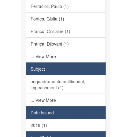
Ferracioli, Paulo (1)
Fontes, Giulia (1)
Franco, Crislaine (1)
França, Djiovani (1)
... View More
Subject
enquadramento multimodal;
impeachment (1)
... View More
Date Issued
2018 (1)