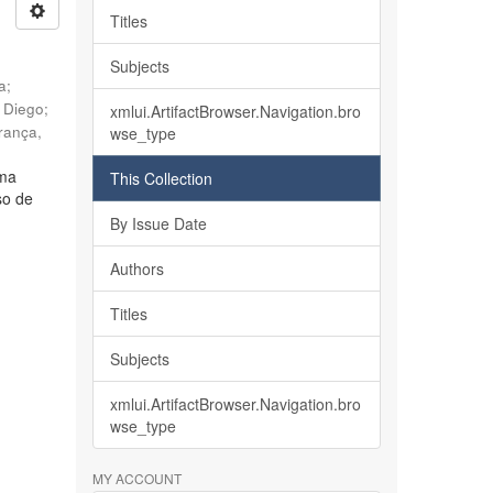
Titles
Subjects
ia
;
, Diego
;
xmlui.ArtifactBrowser.Navigation.bro
rança,
wse_type
lma
This Collection
so de
By Issue Date
Authors
Titles
Subjects
xmlui.ArtifactBrowser.Navigation.bro
wse_type
MY ACCOUNT