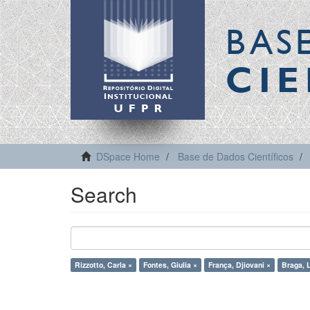
BAS
CIE
DSpace Home
Base de Dados Científicos
Search
Rizzotto, Carla ×
Fontes, Giulia ×
França, Djiovani ×
Braga, L