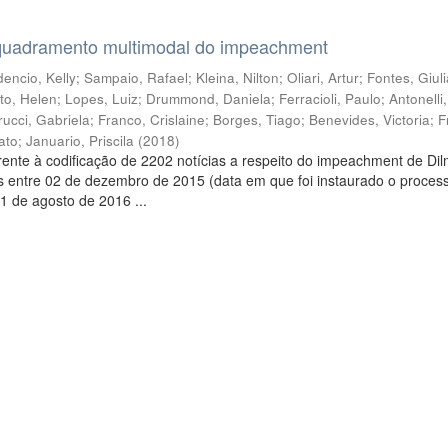
quadramento multimodal do impeachment
encio, Kelly
;
Sampaio, Rafael
;
Kleina, Nilton
;
Oliari, Artur
;
Fontes, Giul
to, Helen
;
Lopes, Luiz
;
Drummond, Daniela
;
Ferracioli, Paulo
;
Antonelli
rucci, Gabriela
;
Franco, Crislaine
;
Borges, Tiago
;
Benevides, Victoria
;
F
ato
;
Januario, Priscila
(
2018
)
ente à codificação de 2202 notícias a respeito do impeachment de Di
s entre 02 de dezembro de 2015 (data em que foi instaurado o proces
1 de agosto de 2016 ...