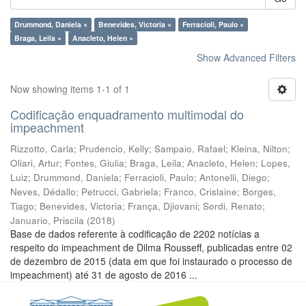
Drummond, Daniela ×
Benevides, Victoria ×
Ferracioli, Paulo ×
Braga, Leila ×
Anacleto, Helen ×
Show Advanced Filters
Now showing items 1-1 of 1
Codificação enquadramento multimodal do
impeachment
Rizzotto, Carla
;
Prudencio, Kelly
;
Sampaio, Rafael
;
Kleina, Nilton
;
Oliari, Artur
;
Fontes, Giulia
;
Braga, Leila
;
Anacleto, Helen
;
Lopes,
Luiz
;
Drummond, Daniela
;
Ferracioli, Paulo
;
Antonelli, Diego
;
Neves, Dédallo
;
Petrucci, Gabriela
;
Franco, Crislaine
;
Borges,
Tiago
;
Benevides, Victoria
;
França, Djiovani
;
Sordi, Renato
;
Januario, Priscila
(
2018
)
Base de dados referente à codificação de 2202 notícias a
respeito do impeachment de Dilma Rousseff, publicadas entre 02
de dezembro de 2015 (data em que foi instaurado o processo de
impeachment) até 31 de agosto de 2016 ...