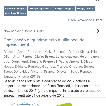
Antonelli, Diego ×
França, Djiovani ×
Borges, Tiago ×
Braga, Leila ×
Anacleto, Helen ×
Show Advanced Filters
Now showing items 1-1 of 1
Codificação enquadramento multimodal do
impeachment
Rizzotto, Carla
;
Prudencio, Kelly
;
Sampaio, Rafael
;
Kleina, Nilton
;
Oliari, Artur
;
Fontes, Giulia
;
Braga, Leila
;
Anacleto, Helen
;
Lopes,
Luiz
;
Drummond, Daniela
;
Ferracioli, Paulo
;
Antonelli, Diego
;
Neves, Dédallo
;
Petrucci, Gabriela
;
Franco, Crislaine
;
Borges,
Tiago
;
Benevides, Victoria
;
França, Djiovani
;
Sordi, Renato
;
Januario, Priscila
(
2018
)
Base de dados referente à codificação de 2202 notícias a
respeito do impeachment de Dilma Rousseff, publicadas entre 02
de dezembro de 2015 (data em que foi instaurado o processo de
impeachment) até 31 de agosto de 2016 ...