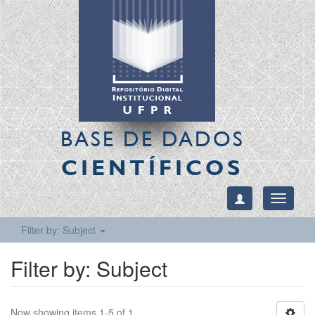
BASE DE DADOS
CIENTÍFICOS
Toggle
navigati
Filter by: Subject
Filter by: Subject
Now showing items 1-5 of 1