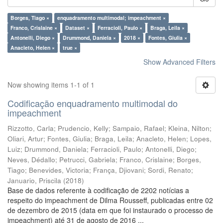
Borges, Tiago ×
enquadramento multimodal; impeachment ×
Franco, Crislaine ×
Dataset ×
Ferracioli, Paulo ×
Braga, Leila ×
Antonelli, Diego ×
Drummond, Daniela ×
2018 ×
Fontes, Giulia ×
Anacleto, Helen ×
true ×
Show Advanced Filters
Now showing items 1-1 of 1
Codificação enquadramento multimodal do
impeachment
Rizzotto, Carla
;
Prudencio, Kelly
;
Sampaio, Rafael
;
Kleina, Nilton
;
Oliari, Artur
;
Fontes, Giulia
;
Braga, Leila
;
Anacleto, Helen
;
Lopes,
Luiz
;
Drummond, Daniela
;
Ferracioli, Paulo
;
Antonelli, Diego
;
Neves, Dédallo
;
Petrucci, Gabriela
;
Franco, Crislaine
;
Borges,
Tiago
;
Benevides, Victoria
;
França, Djiovani
;
Sordi, Renato
;
Januario, Priscila
(
2018
)
Base de dados referente à codificação de 2202 notícias a
respeito do impeachment de Dilma Rousseff, publicadas entre 02
de dezembro de 2015 (data em que foi instaurado o processo de
impeachment) até 31 de agosto de 2016 ...