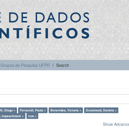
E DE DADOS
NTÍFICOS
Grupos de Pesquisa UFPR
Search
li, Diego ×
Ferracioli, Paulo ×
Benevides, Victoria ×
Drummond, Daniela ×
; impeachment ×
true ×
Show Advanced