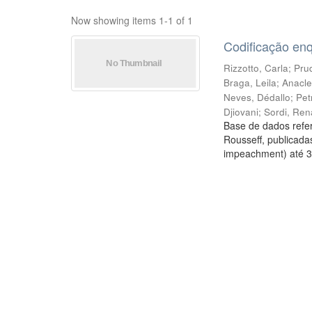
Now showing items 1-1 of 1
Codificação en
Rizzotto, Carla
;
Prud
Braga, Leila
;
Anacle
Neves, Dédallo
;
Pet
Djiovani
;
Sordi, Ren
Base de dados refer
Rousseff, publicada
impeachment) até 3