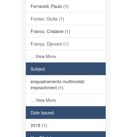
Ferracioli, Paulo (1)
Fontes, Giulia (1)
Franco, Crislaine (1)
França, Djiovani (1)
... View More
Subject
enquadramento multimodal;
impeachment (1)
... View More
Date Issued
2018 (1)