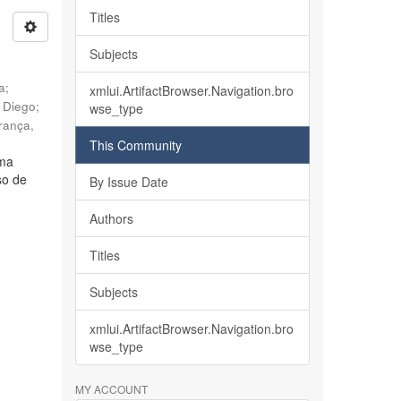
Titles
Subjects
ia
;
xmlui.ArtifactBrowser.Navigation.bro
, Diego
;
wse_type
rança,
This Community
lma
so de
By Issue Date
Authors
Titles
Subjects
xmlui.ArtifactBrowser.Navigation.bro
wse_type
MY ACCOUNT