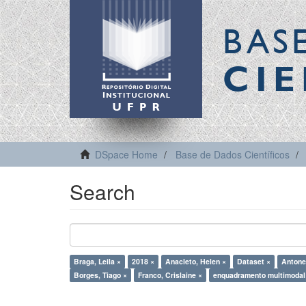
BAS
CIE
DSpace Home
Base de Dados Científicos
Search
Braga, Leila ×
2018 ×
Anacleto, Helen ×
Dataset ×
Antonel
Borges, Tiago ×
Franco, Crislaine ×
enquadramento multimodal