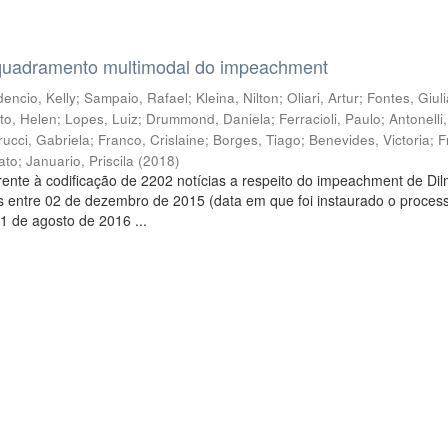
quadramento multimodal do impeachment
encio, Kelly
;
Sampaio, Rafael
;
Kleina, Nilton
;
Oliari, Artur
;
Fontes, Giul
to, Helen
;
Lopes, Luiz
;
Drummond, Daniela
;
Ferracioli, Paulo
;
Antonelli
rucci, Gabriela
;
Franco, Crislaine
;
Borges, Tiago
;
Benevides, Victoria
;
F
ato
;
Januario, Priscila
(
2018
)
ente à codificação de 2202 notícias a respeito do impeachment de Di
s entre 02 de dezembro de 2015 (data em que foi instaurado o proces
1 de agosto de 2016 ...