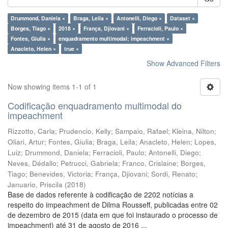
Drummond, Daniela ×
Braga, Leila ×
Antonelli, Diego ×
Dataset ×
Borges, Tiago ×
2018 ×
França, Djiovani ×
Ferracioli, Paulo ×
Fontes, Giulia ×
enquadramento multimodal; impeachment ×
Anacleto, Helen ×
true ×
Show Advanced Filters
Now showing items 1-1 of 1
Codificação enquadramento multimodal do
impeachment
Rizzotto, Carla
;
Prudencio, Kelly
;
Sampaio, Rafael
;
Kleina, Nilton
;
Oliari, Artur
;
Fontes, Giulia
;
Braga, Leila
;
Anacleto, Helen
;
Lopes,
Luiz
;
Drummond, Daniela
;
Ferracioli, Paulo
;
Antonelli, Diego
;
Neves, Dédallo
;
Petrucci, Gabriela
;
Franco, Crislaine
;
Borges,
Tiago
;
Benevides, Victoria
;
França, Djiovani
;
Sordi, Renato
;
Januario, Priscila
(
2018
)
Base de dados referente à codificação de 2202 notícias a
respeito do impeachment de Dilma Rousseff, publicadas entre 02
de dezembro de 2015 (data em que foi instaurado o processo de
impeachment) até 31 de agosto de 2016 ...