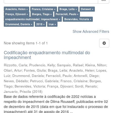
Anacleto, Helen ×
Franco, Crislaine ×
Braga, Leila ×
Dataset ×
França, Djiovani ×
Borges, Tiago ×
Ferracioli, Paulo ×
enquadramento multimodal; impeachment ×
Benevides, Victoria ×
Drummond, Daniela ×
2018 ×
true ×
Show Advanced Filters
Now showing items 1-1 of 1
Codificação enquadramento multimodal do
impeachment
Rizzotto, Carla
;
Prudencio, Kelly
;
Sampaio, Rafael
;
Kleina, Nilton
;
Oliari, Artur
;
Fontes, Giulia
;
Braga, Leila
;
Anacleto, Helen
;
Lopes,
Luiz
;
Drummond, Daniela
;
Ferracioli, Paulo
;
Antonelli, Diego
;
Neves, Dédallo
;
Petrucci, Gabriela
;
Franco, Crislaine
;
Borges,
Tiago
;
Benevides, Victoria
;
França, Djiovani
;
Sordi, Renato
;
Januario, Priscila
(
2018
)
Base de dados referente à codificação de 2202 notícias a
respeito do impeachment de Dilma Rousseff, publicadas entre 02
de dezembro de 2015 (data em que foi instaurado o processo de
impeachment) até 31 de agosto de 2016 ...