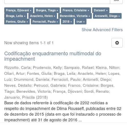
França, Djiovani ×
Borges, Tiago ×
Franco, Crislaine ×
Dataset ×
Braga, Leila ×
Anacleto, Helen ×
Benevides, Victoria ×
Antonelli, Diego ×
Fontes, Giulia ×
Ferracioli, Paulo ×
2018 ×
true ×
Show Advanced Filters
Now showing items 1-1 of 1
Codificação enquadramento multimodal do
impeachment
Rizzotto, Carla
;
Prudencio, Kelly
;
Sampaio, Rafael
;
Kleina, Nilton
;
Oliari, Artur
;
Fontes, Giulia
;
Braga, Leila
;
Anacleto, Helen
;
Lopes,
Luiz
;
Drummond, Daniela
;
Ferracioli, Paulo
;
Antonelli, Diego
;
Neves, Dédallo
;
Petrucci, Gabriela
;
Franco, Crislaine
;
Borges,
Tiago
;
Benevides, Victoria
;
França, Djiovani
;
Sordi, Renato
;
Januario, Priscila
(
2018
)
Base de dados referente à codificação de 2202 notícias a
respeito do impeachment de Dilma Rousseff, publicadas entre 02
de dezembro de 2015 (data em que foi instaurado o processo de
impeachment) até 31 de agosto de 2016 ...