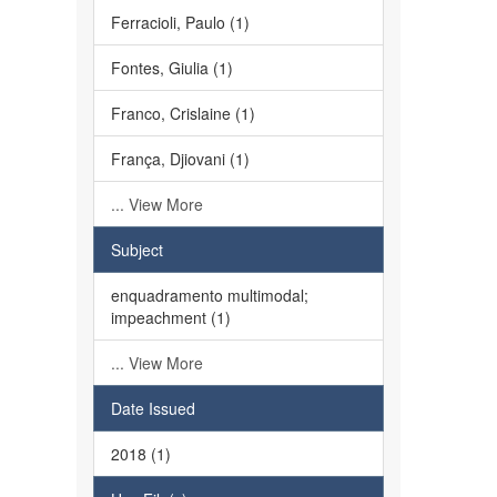
Ferracioli, Paulo (1)
Fontes, Giulia (1)
Franco, Crislaine (1)
França, Djiovani (1)
... View More
Subject
enquadramento multimodal;
impeachment (1)
... View More
Date Issued
2018 (1)