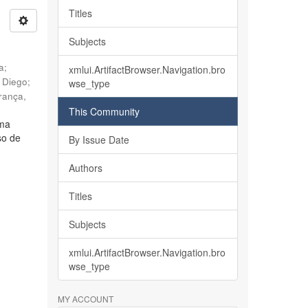
Titles
Subjects
ia
;
xmlui.ArtifactBrowser.Navigation.bro
, Diego
;
wse_type
rança,
This Community
lma
so de
By Issue Date
Authors
Titles
Subjects
xmlui.ArtifactBrowser.Navigation.bro
wse_type
MY ACCOUNT