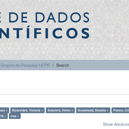
E DE DADOS
NTÍFICOS
Grupos de Pesquisa UFPR
Search
set ×
Benevides, Victoria ×
Anacleto, Helen ×
Drummond, Daniela ×
Franco, Cri
18 ×
true ×
Show Advanced