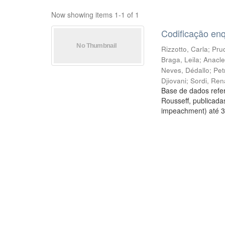
Now showing items 1-1 of 1
Codificação en
Rizzotto, Carla
;
Prud
Braga, Leila
;
Anacle
Neves, Dédallo
;
Pet
Djiovani
;
Sordi, Ren
Base de dados refer
Rousseff, publicada
impeachment) até 3