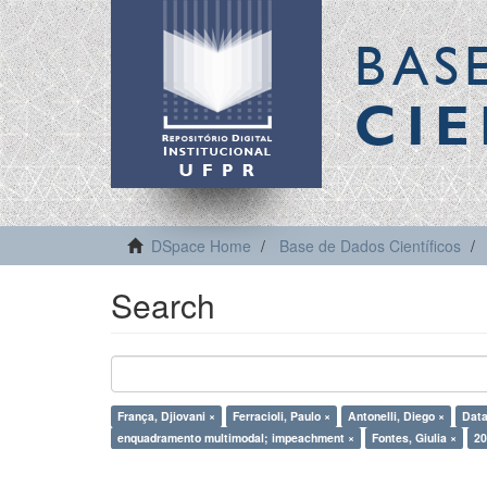
BAS
CIE
DSpace Home
Base de Dados Científicos
Search
França, Djiovani ×
Ferracioli, Paulo ×
Antonelli, Diego ×
Data
enquadramento multimodal; impeachment ×
Fontes, Giulia ×
20