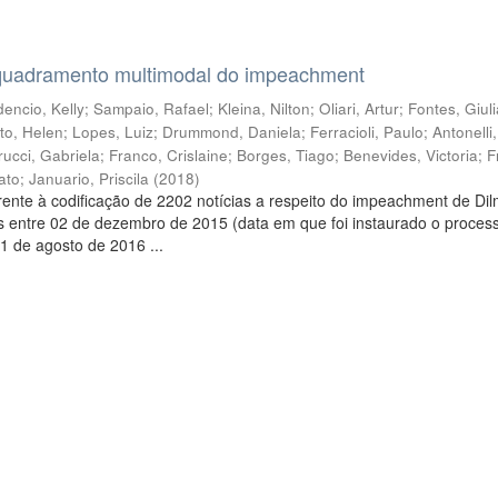
quadramento multimodal do impeachment
encio, Kelly
;
Sampaio, Rafael
;
Kleina, Nilton
;
Oliari, Artur
;
Fontes, Giul
to, Helen
;
Lopes, Luiz
;
Drummond, Daniela
;
Ferracioli, Paulo
;
Antonelli
rucci, Gabriela
;
Franco, Crislaine
;
Borges, Tiago
;
Benevides, Victoria
;
F
ato
;
Januario, Priscila
(
2018
)
ente à codificação de 2202 notícias a respeito do impeachment de Di
s entre 02 de dezembro de 2015 (data em que foi instaurado o proces
1 de agosto de 2016 ...