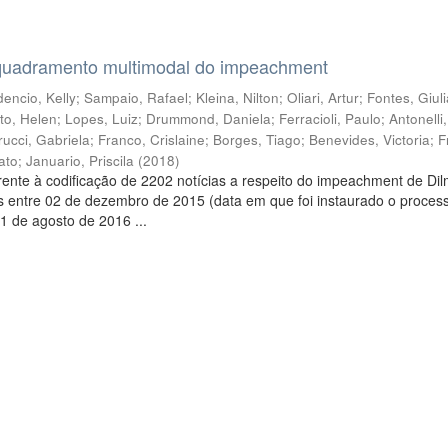
quadramento multimodal do impeachment
encio, Kelly
;
Sampaio, Rafael
;
Kleina, Nilton
;
Oliari, Artur
;
Fontes, Giul
to, Helen
;
Lopes, Luiz
;
Drummond, Daniela
;
Ferracioli, Paulo
;
Antonelli
rucci, Gabriela
;
Franco, Crislaine
;
Borges, Tiago
;
Benevides, Victoria
;
F
ato
;
Januario, Priscila
(
2018
)
ente à codificação de 2202 notícias a respeito do impeachment de Di
s entre 02 de dezembro de 2015 (data em que foi instaurado o proces
1 de agosto de 2016 ...