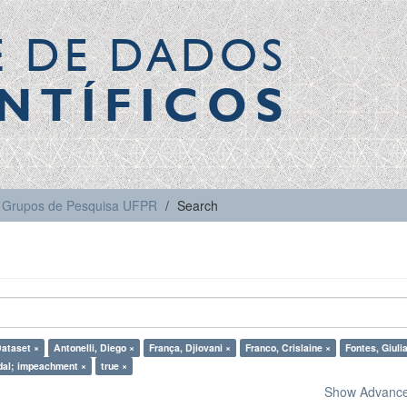
E DE DADOS
NTÍFICOS
Grupos de Pesquisa UFPR
Search
ataset ×
Antonelli, Diego ×
França, Djiovani ×
Franco, Crislaine ×
Fontes, Giuli
al; impeachment ×
true ×
Show Advanced