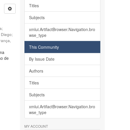
Titles
Subjects
ia
;
xmlui.ArtifactBrowser.Navigation.bro
, Diego
;
wse_type
rança,
This Community
lma
so de
By Issue Date
Authors
Titles
Subjects
xmlui.ArtifactBrowser.Navigation.bro
wse_type
MY ACCOUNT