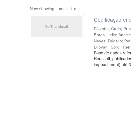
Now showing items 1-1 of 1
Codificação en
Rizzotto, Carla
;
Prud
Braga, Leila
;
Anacle
Neves, Dédallo
;
Pet
Djiovani
;
Sordi, Ren
Base de dados refer
Rousseff, publicada
impeachment) até 3