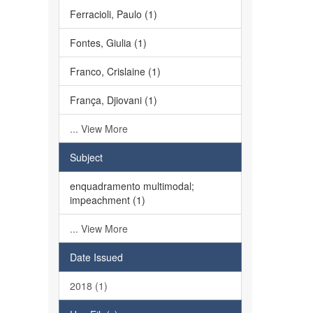
Ferracioli, Paulo (1)
Fontes, Giulia (1)
Franco, Crislaine (1)
França, Djiovani (1)
... View More
Subject
enquadramento multimodal;
impeachment (1)
... View More
Date Issued
2018 (1)