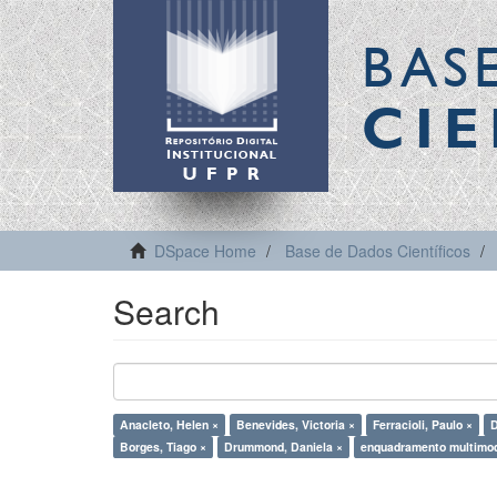
BAS
CIE
DSpace Home
Base de Dados Científicos
Search
Anacleto, Helen ×
Benevides, Victoria ×
Ferracioli, Paulo ×
D
Borges, Tiago ×
Drummond, Daniela ×
enquadramento multimod