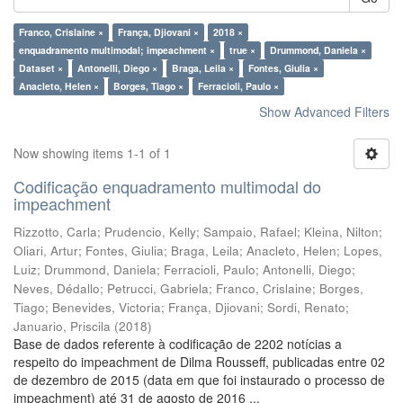
Franco, Crislaine ×
França, Djiovani ×
2018 ×
enquadramento multimodal; impeachment ×
true ×
Drummond, Daniela ×
Dataset ×
Antonelli, Diego ×
Braga, Leila ×
Fontes, Giulia ×
Anacleto, Helen ×
Borges, Tiago ×
Ferracioli, Paulo ×
Show Advanced Filters
Now showing items 1-1 of 1
Codificação enquadramento multimodal do
impeachment
Rizzotto, Carla
;
Prudencio, Kelly
;
Sampaio, Rafael
;
Kleina, Nilton
;
Oliari, Artur
;
Fontes, Giulia
;
Braga, Leila
;
Anacleto, Helen
;
Lopes,
Luiz
;
Drummond, Daniela
;
Ferracioli, Paulo
;
Antonelli, Diego
;
Neves, Dédallo
;
Petrucci, Gabriela
;
Franco, Crislaine
;
Borges,
Tiago
;
Benevides, Victoria
;
França, Djiovani
;
Sordi, Renato
;
Januario, Priscila
(
2018
)
Base de dados referente à codificação de 2202 notícias a
respeito do impeachment de Dilma Rousseff, publicadas entre 02
de dezembro de 2015 (data em que foi instaurado o processo de
impeachment) até 31 de agosto de 2016 ...