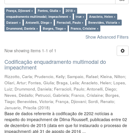
França, Djiovani ×
Fontes, Giulia ×
2018 ×
enquadramento multimodal; impeachment ×
true ×
Anacleto, Helen ×
Dataset ×
Antonelli, Diego ×
Ferracioli, Paulo ×
Benevides, Victoria ×
Drummond, Daniela ×
Borges, Tiago ×
Franco, Crislaine ×
Show Advanced Filters
Now showing items 1-1 of 1
Codificação enquadramento multimodal do
impeachment
Rizzotto, Carla
;
Prudencio, Kelly
;
Sampaio, Rafael
;
Kleina, Nilton
;
Oliari, Artur
;
Fontes, Giulia
;
Braga, Leila
;
Anacleto, Helen
;
Lopes,
Luiz
;
Drummond, Daniela
;
Ferracioli, Paulo
;
Antonelli, Diego
;
Neves, Dédallo
;
Petrucci, Gabriela
;
Franco, Crislaine
;
Borges,
Tiago
;
Benevides, Victoria
;
França, Djiovani
;
Sordi, Renato
;
Januario, Priscila
(
2018
)
Base de dados referente à codificação de 2202 notícias a
respeito do impeachment de Dilma Rousseff, publicadas entre 02
de dezembro de 2015 (data em que foi instaurado o processo de
impeachment) até 31 de agosto de 2016 ...