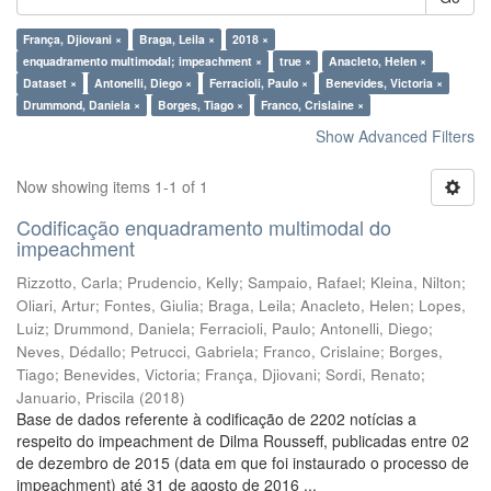
França, Djiovani ×
Braga, Leila ×
2018 ×
enquadramento multimodal; impeachment ×
true ×
Anacleto, Helen ×
Dataset ×
Antonelli, Diego ×
Ferracioli, Paulo ×
Benevides, Victoria ×
Drummond, Daniela ×
Borges, Tiago ×
Franco, Crislaine ×
Show Advanced Filters
Now showing items 1-1 of 1
Codificação enquadramento multimodal do
impeachment
Rizzotto, Carla
;
Prudencio, Kelly
;
Sampaio, Rafael
;
Kleina, Nilton
;
Oliari, Artur
;
Fontes, Giulia
;
Braga, Leila
;
Anacleto, Helen
;
Lopes,
Luiz
;
Drummond, Daniela
;
Ferracioli, Paulo
;
Antonelli, Diego
;
Neves, Dédallo
;
Petrucci, Gabriela
;
Franco, Crislaine
;
Borges,
Tiago
;
Benevides, Victoria
;
França, Djiovani
;
Sordi, Renato
;
Januario, Priscila
(
2018
)
Base de dados referente à codificação de 2202 notícias a
respeito do impeachment de Dilma Rousseff, publicadas entre 02
de dezembro de 2015 (data em que foi instaurado o processo de
impeachment) até 31 de agosto de 2016 ...